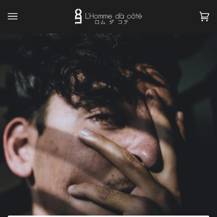
Skip
to
カ
(
content
ー
ト