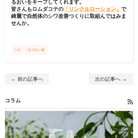
るおいをキープしてくれます。
皆さんもロムダコテの
「リンクルローション」
で
綺麗で自然体のシワ改善つくりに取組んではみま
せんか。
しわ
ほうれい線
← 前の記事へ
次の記事へ →
R
コラム